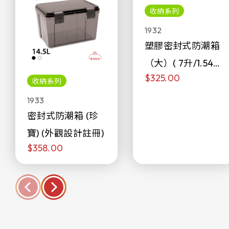
收納系列
1932
塑膠密封式防潮箱
（大）( 7升/1.54加
$325.00
侖)
收納系列
1933
密封式防潮箱 (珍
寶) (外觀設計註冊)
$358.00