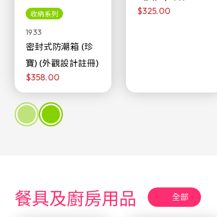
$325.00
侖)
收納系列
1933
密封式防潮箱 (珍
寶) (外觀設計註冊)
$358.00
餐具及廚房用品
全部