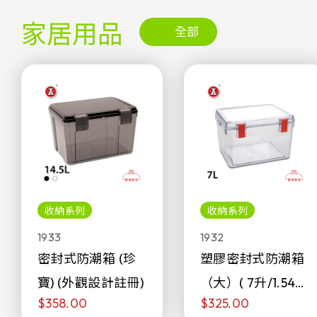
家居用品
全部
收納系列
收納系列
1933
1932
密封式防潮箱 (珍
塑膠密封式防潮箱
寶) (外觀設計註冊)
（大）( 7升/1.54加
$358.00
$325.00
侖)