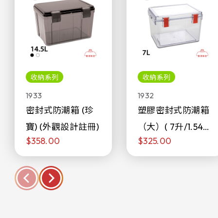
收納系列
收納系列
1933
1932
密封式防潮箱 (珍
塑膠密封式防潮箱
寶) (外觀設計註冊)
（大）( 7升/1.54加
$358.00
$325.00
侖)