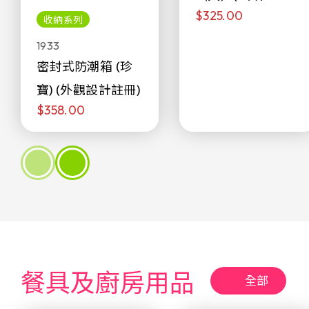
$325.00
侖)
收納系列
1933
密封式防潮箱 (珍
寶) (外觀設計註冊)
$358.00
餐具及廚房用品
全部