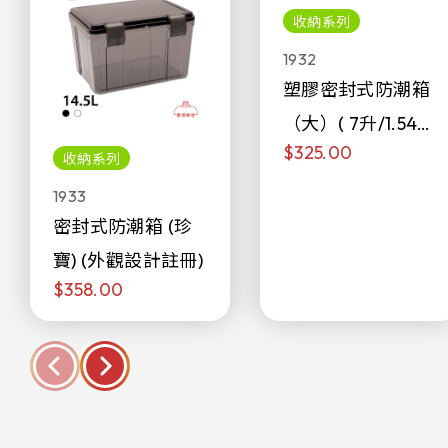
收納系列
1932
塑膠密封式防潮箱
（大）( 7升/1.54加
$325.00
侖)
收納系列
1933
密封式防潮箱 (珍
寶) (外觀設計註冊)
$358.00