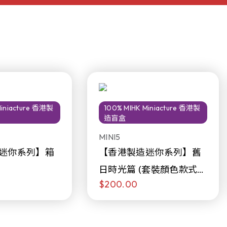
Miniacture 香港製
100% MIHK Miniacture 香港製
造盲盒
MINI5
迷你系列】箱
【香港製造迷你系列】舊
日時光篇 (套裝顏色款式隨
$200.00
機販售)