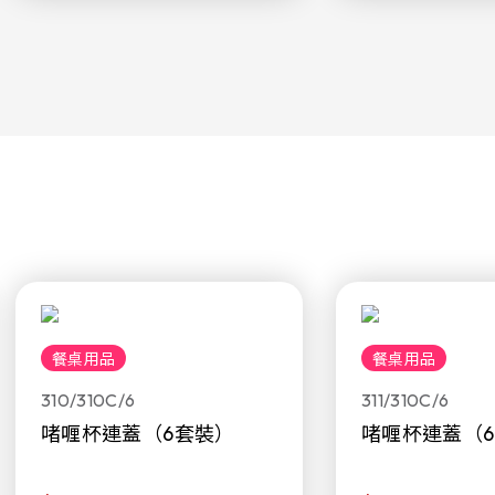
餐桌用品
餐桌用品
310/310C/6
311/310C/6
啫喱杯連蓋（6套裝）
啫喱杯連蓋（