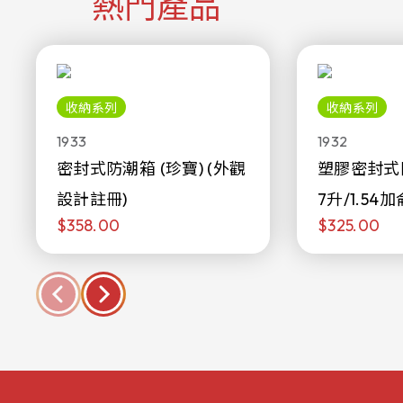
熱門產品
收納系列
收納系列
1933
1932
密封式防潮箱 (珍寶) (外觀
塑膠密封式
設計註冊)
7升/1.54加
$358.00
$325.00