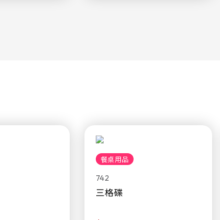
餐桌用品
742
三格碟