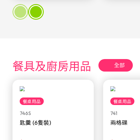
餐具及廚房用品
全部
餐桌用品
餐桌用品
746S
741
匙羹 (6隻裝)
兩格碟