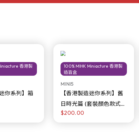
Miniacture 香港製
100% MIHK Miniacture 香港製
造盲盒
MINI5
迷你系列】箱
【香港製造迷你系列】舊
日時光篇 (套裝顏色款式隨
$200.00
機販售)