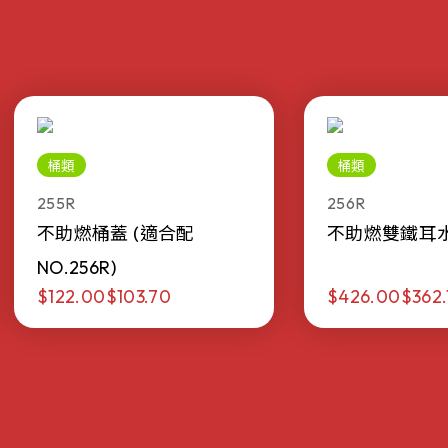
桶類
桶類
255R
256R
不助燃桶蓋 (適合配
不助燃雙鐵耳水桶 
NO.256R)
$122.00
$103.70
$426.00
$362.