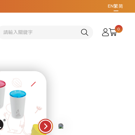
EN
繁
简
0