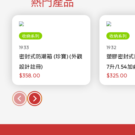
熱門產品
收納系列
收納系列
1933
1932
密封式防潮箱 (珍寶) (外觀
塑膠密封式
設計註冊)
7升/1.54加
$358.00
$325.00