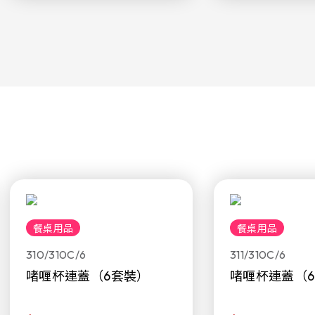
餐桌用品
餐桌用品
310/310C/6
311/310C/6
啫喱杯連蓋（6套裝）
啫喱杯連蓋（