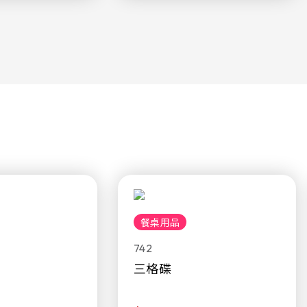
餐桌用品
742
三格碟