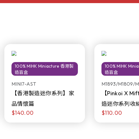
100% MIHK Miniacture 香港製
100% MIHK Min
造盲盒
造盲盒
MINI7-AST
M1893/M1809/M
【香港製造迷你系列】家
【Pinkoi X M
品情懷篇
造迷你系列收
$140.00
$110.00
日限定發售)