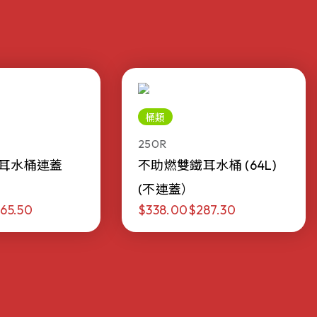
桶類
250R
耳水桶連蓋
不助燃雙鐵耳水桶 (64L)
(不連蓋）
65.50
$338.00
$287.30