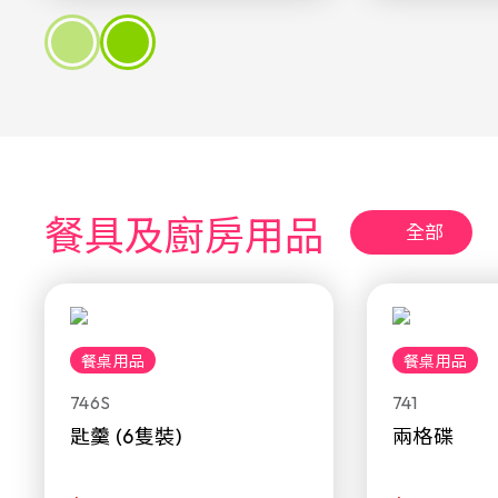
餐具及廚房用品
全部
餐桌用品
餐桌用品
746S
741
匙羹 (6隻裝)
兩格碟