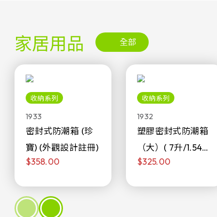
家居用品
全部
收納系列
收納系列
1933
1932
密封式防潮箱 (珍
塑膠密封式防潮箱
寶) (外觀設計註冊)
（大）( 7升/1.54加
$358.00
$325.00
侖)