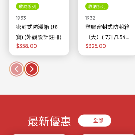
收納系列
收納系列
1933
1932
密封式防潮箱 (珍
塑膠密封式防潮箱
寶) (外觀設計註冊)
（大）( 7升/1.54加
$358.00
$325.00
侖)
最新優惠
全部