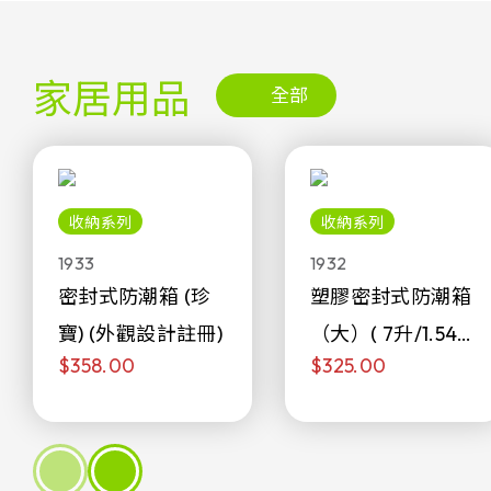
家居用品
全部
收納系列
收納系列
1933
1932
密封式防潮箱 (珍
塑膠密封式防潮箱
寶) (外觀設計註冊)
（大）( 7升/1.54加
$358.00
$325.00
侖)