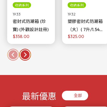
收納系列
收納系列
1933
1932
密封式防潮箱 (珍
塑膠密封式防潮箱
寶) (外觀設計註冊)
（大）( 7升/1.54加
$358.00
$325.00
侖)
最新優惠
全部