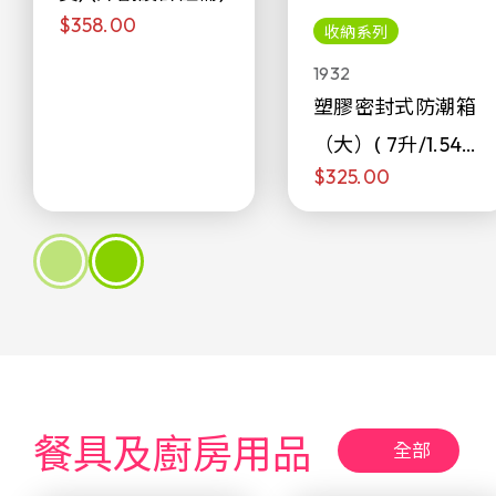
$358.00
收納系列
1932
塑膠密封式防潮箱
（大）( 7升/1.54加
$325.00
侖)
餐具及廚房用品
全部