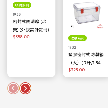
收納系列
1933
密封式防潮箱 (珍
寶) (外觀設計註冊)
$358.00
收納系列
1932
塑膠密封式防潮箱
（大）( 7升/1.54加
$325.00
侖)