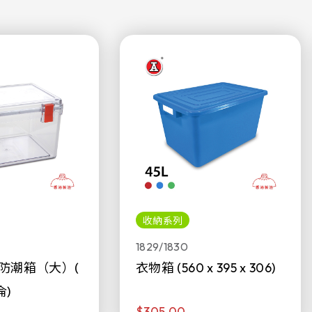
收納系列
1829/1830
防潮箱（大）(
衣物箱 (560 x 395 x 306)
侖)
$305.00