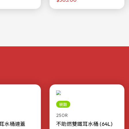
桶類
250R
耳水桶連蓋
不助燃雙鐵耳水桶 (64L)