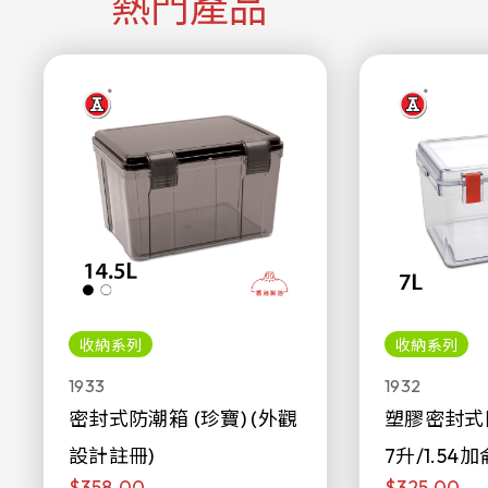
熱門產品
收納系列
收納系列
1933
1932
密封式防潮箱 (珍寶) (外觀
塑膠密封式
設計註冊)
7升/1.54加
$358.00
$325.00