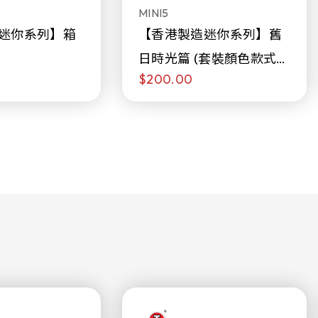
MINI5
迷你系列】箱
【香港製造迷你系列】舊
日時光篇 (套裝顏色款式隨
$200.00
機販售)