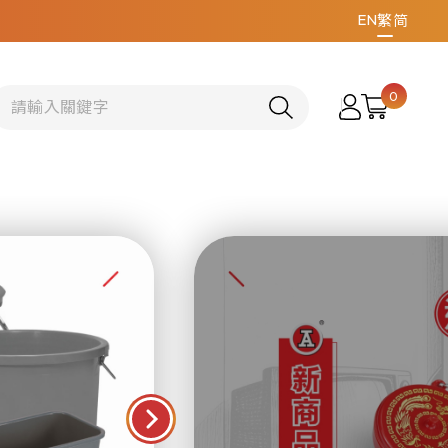
EN
繁
简
0