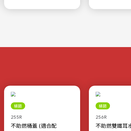
桶類
桶類
255R
256R
不助燃桶蓋 (適合配
不助燃雙鐵耳水桶 