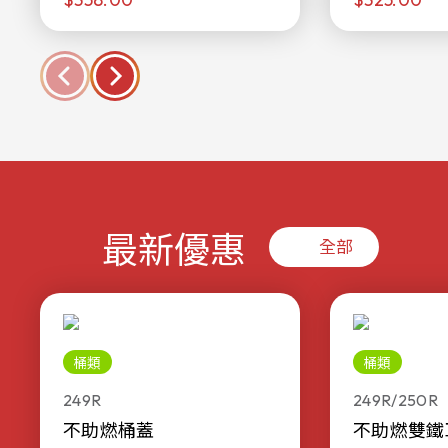
最新優惠
全部
桶類
桶類
249R
249R/250R
不助燃桶蓋
不助燃雙鐵