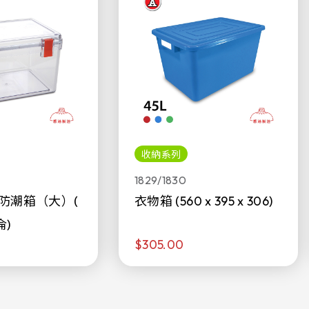
收納系列
1829/1830
防潮箱（大）(
衣物箱 (560 x 395 x 306)
侖)
$305.00