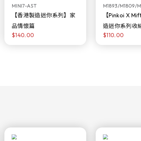
MINI7-AST
M1893/M1809/M
【香港製造迷你系列】家
【Pinkoi X M
品情懷篇
造迷你系列收
$140.00
$110.00
日限定發售)