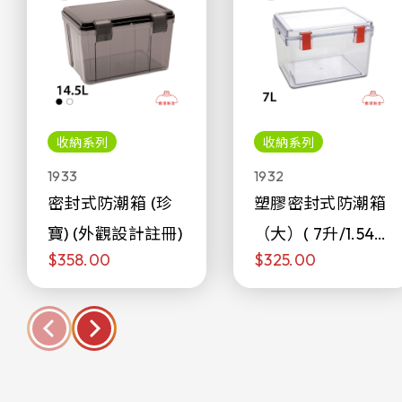
收納系列
收納系列
1933
1932
密封式防潮箱 (珍
塑膠密封式防潮箱
寶) (外觀設計註冊)
（大）( 7升/1.54加
$358.00
$325.00
侖)