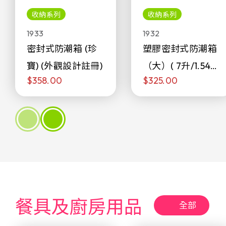
收納系列
收納系列
1933
1932
密封式防潮箱 (珍
塑膠密封式防潮箱
寶) (外觀設計註冊)
（大）( 7升/1.54加
$358.00
$325.00
侖)
餐具及廚房用品
全部