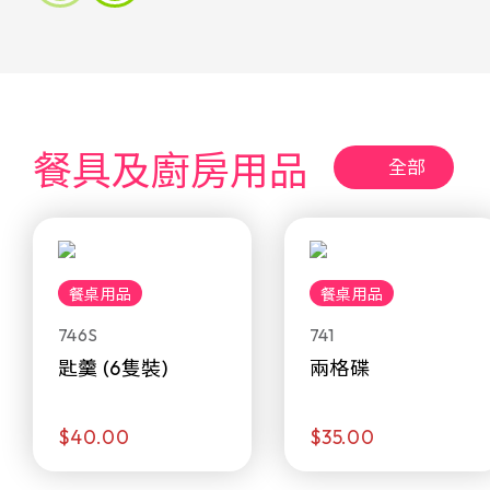
餐具及廚房用品
全部
餐桌用品
餐桌用品
746S
741
匙羹 (6隻裝)
兩格碟
$40.00
$35.00