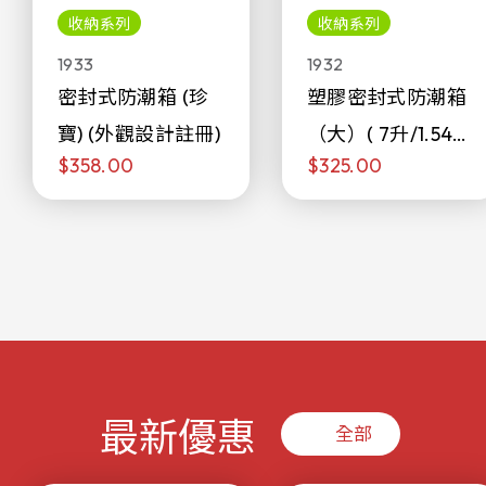
收納系列
收納系列
1933
1932
密封式防潮箱 (珍
塑膠密封式防潮箱
寶) (外觀設計註冊)
（大）( 7升/1.54加
$358.00
$325.00
侖)
最新優惠
全部