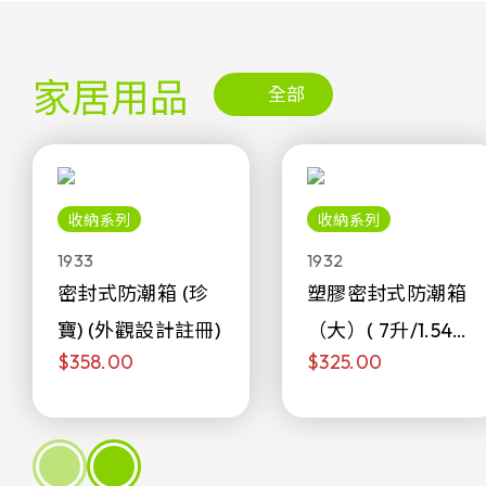
家居用品
全部
收納系列
收納系列
1933
1932
密封式防潮箱 (珍
塑膠密封式防潮箱
寶) (外觀設計註冊)
（大）( 7升/1.54加
$358.00
$325.00
侖)