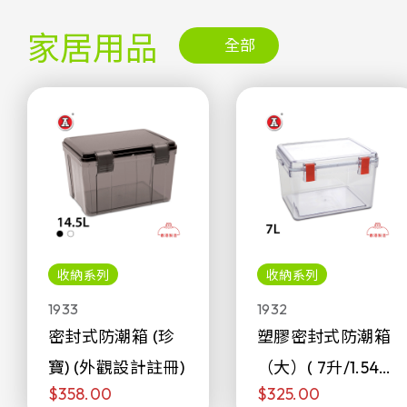
家居用品
全部
收納系列
收納系列
1933
1932
密封式防潮箱 (珍
塑膠密封式防潮箱
寶) (外觀設計註冊)
（大）( 7升/1.54加
$358.00
$325.00
侖)