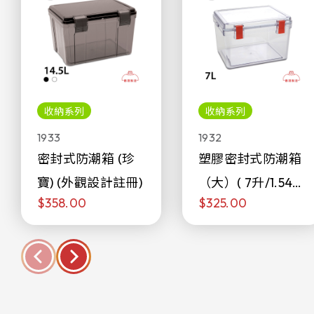
收納系列
收納系列
1933
1932
密封式防潮箱 (珍
塑膠密封式防潮箱
寶) (外觀設計註冊)
（大）( 7升/1.54加
$358.00
$325.00
侖)