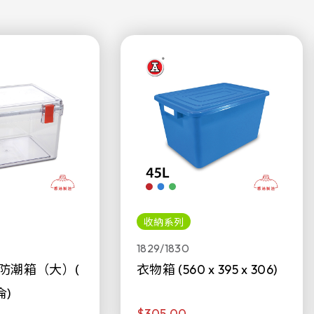
收納系列
1829/1830
防潮箱（大）(
衣物箱 (560 x 395 x 306)
侖)
$305.00