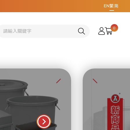
EN
繁
简
0