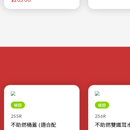
桶類
桶類
255R
256R
不助燃桶蓋 (適合配
不助燃雙鐵耳水桶 