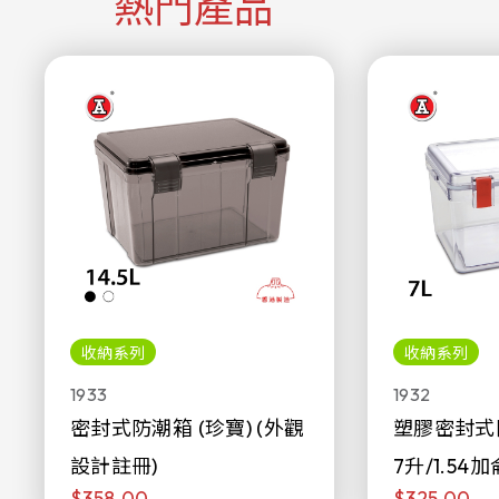
熱門產品
收納系列
收納系列
1933
1932
密封式防潮箱 (珍寶) (外觀
塑膠密封式
設計註冊)
7升/1.54加
$358.00
$325.00