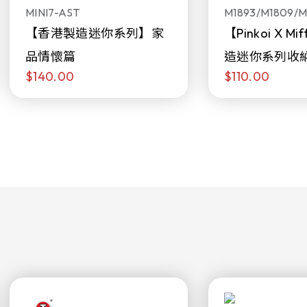
MINI7-AST
M1893/M1809/M
【香港製造迷你系列】家
【Pinkoi X M
品情懷篇
造迷你系列收
$140.00
$110.00
日限定發售)