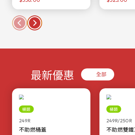
最新優惠
全部
桶類
桶類
249R
249R/250R
不助燃桶蓋
不助燃雙鐵