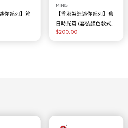
MINI5
迷你系列】箱
【香港製造迷你系列】舊
日時光篇 (套裝顏色款式隨
$200.00
機販售)