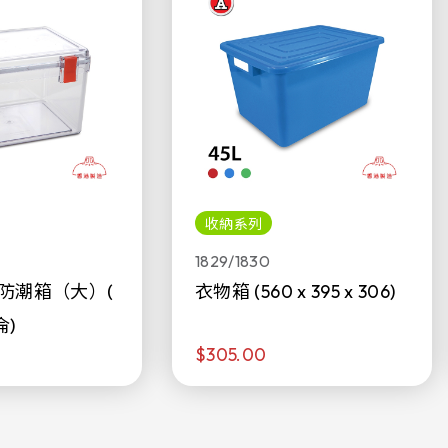
收納系列
1829/1830
防潮箱（大）(
衣物箱 (560 x 395 x 306)
侖)
$305.00