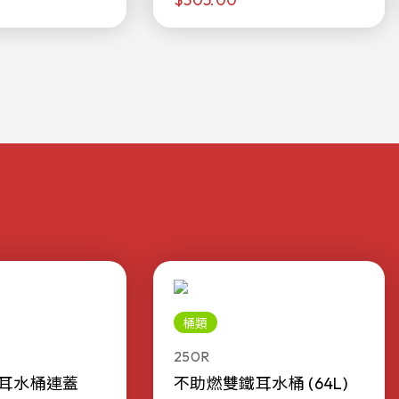
桶類
250R
耳水桶連蓋
不助燃雙鐵耳水桶 (64L)