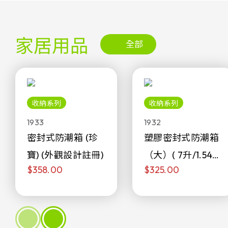
家居用品
全部
收納系列
收納系列
1933
1932
密封式防潮箱 (珍
塑膠密封式防潮箱
寶) (外觀設計註冊)
（大）( 7升/1.54加
$358.00
$325.00
侖)