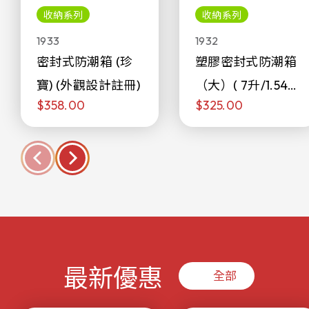
收納系列
收納系列
1933
1932
密封式防潮箱 (珍
塑膠密封式防潮箱
寶) (外觀設計註冊)
（大）( 7升/1.54加
$358.00
$325.00
侖)
最新優惠
全部