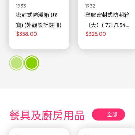
1933
1932
密封式防潮箱 (珍
塑膠密封式防潮箱
寶) (外觀設計註冊)
（大）( 7升/1.54加
$358.00
$325.00
侖)
餐具及廚房用品
全部