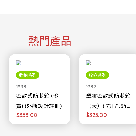
熱門產品
收納系列
收納系列
1933
1932
密封式防潮箱 (珍
塑膠密封式防潮箱
寶) (外觀設計註冊)
（大）( 7升/1.54加
$358.00
$325.00
侖)