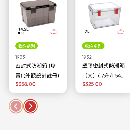
收納系列
收納系列
1933
1932
密封式防潮箱 (珍
塑膠密封式防潮箱
寶) (外觀設計註冊)
（大）( 7升/1.54加
$358.00
$325.00
侖)