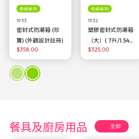
收納系列
收納系列
1933
1932
密封式防潮箱 (珍
塑膠密封式防潮箱
寶) (外觀設計註冊)
（大）( 7升/1.54加
$358.00
$325.00
侖)
餐具及廚房用品
全部