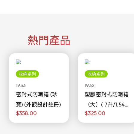
熱門產品
收納系列
收納系列
1933
1932
密封式防潮箱 (珍
塑膠密封式防潮箱
寶) (外觀設計註冊)
（大）( 7升/1.54加
$358.00
$325.00
侖)