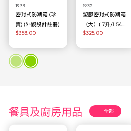
1933
1932
密封式防潮箱 (珍
塑膠密封式防潮箱
寶) (外觀設計註冊)
（大）( 7升/1.54加
$358.00
$325.00
侖)
餐具及廚房用品
全部