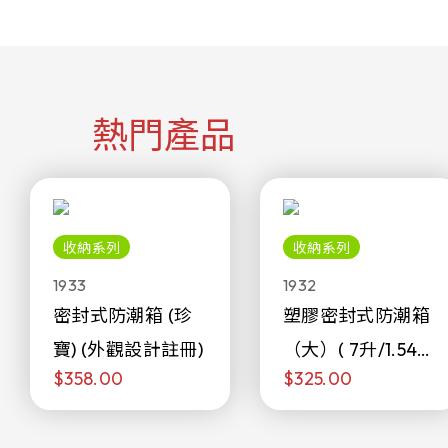
熱門產品
收納系列
收納系列
1933
1932
密封式防潮箱 (珍
塑膠密封式防潮箱
寶) (外觀設計註冊)
（大）( 7升/1.54加
$358.00
$325.00
侖)