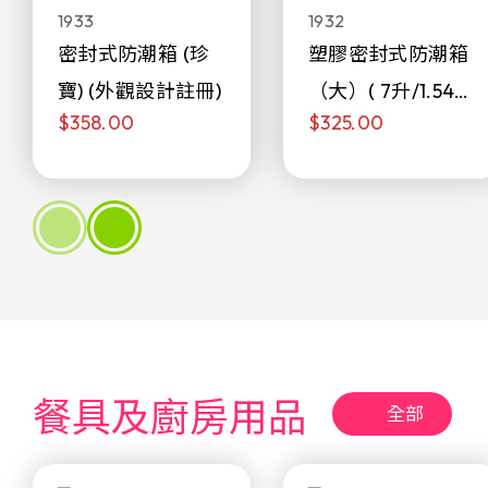
1933
1932
密封式防潮箱 (珍
塑膠密封式防潮箱
寶) (外觀設計註冊)
（大）( 7升/1.54加
$358.00
$325.00
侖)
餐具及廚房用品
全部