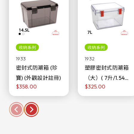
收納系列
收納系列
1933
1932
密封式防潮箱 (珍
塑膠密封式防潮箱
寶) (外觀設計註冊)
（大）( 7升/1.54加
$358.00
$325.00
侖)