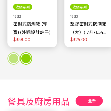
收納系列
收納系列
1933
1932
密封式防潮箱 (珍
塑膠密封式防潮箱
寶) (外觀設計註冊)
（大）( 7升/1.54加
$358.00
$325.00
侖)
餐具及廚房用品
全部