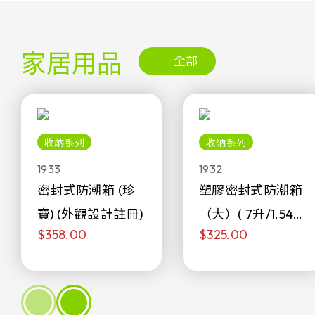
家居用品
全部
收納系列
收納系列
1933
1932
密封式防潮箱 (珍
塑膠密封式防潮箱
寶) (外觀設計註冊)
（大）( 7升/1.54加
$358.00
$325.00
侖)