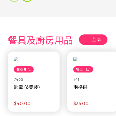
餐具及廚房用品
全部
餐桌用品
餐桌用品
746S
741
匙羹 (6隻裝)
兩格碟
$40.00
$35.00