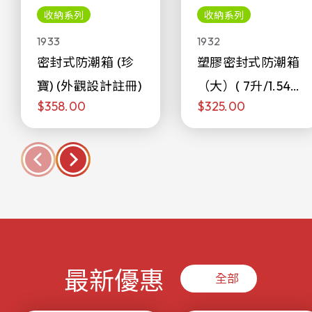
收納系列
收納系列
1933
1932
密封式防潮箱 (珍
塑膠密封式防潮箱
寶) (外觀設計註冊)
（大）( 7升/1.54加
$358.00
$325.00
侖)
最新優惠
全部