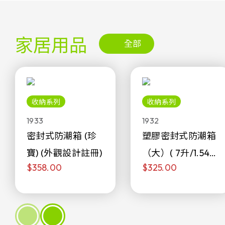
家居用品
全部
收納系列
收納系列
1933
1932
密封式防潮箱 (珍
塑膠密封式防潮箱
寶) (外觀設計註冊)
（大）( 7升/1.54加
$358.00
$325.00
侖)