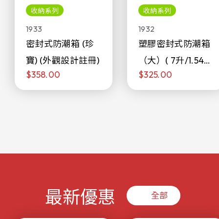
收納系列
收納系列
1933
1932
密封式防潮箱 (珍
塑膠密封式防潮箱
寶) (外觀設計註冊)
（大）( 7升/1.54加
$358.00
$325.00
侖)
最新優惠
全部