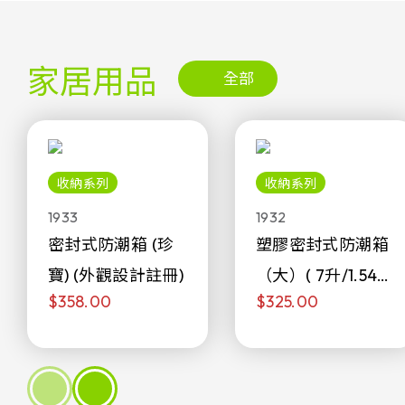
家居用品
全部
收納系列
收納系列
1933
1932
密封式防潮箱 (珍
塑膠密封式防潮箱
寶) (外觀設計註冊)
（大）( 7升/1.54加
$358.00
$325.00
侖)