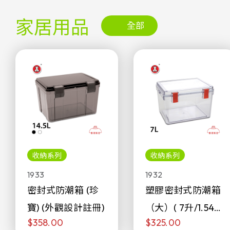
家居用品
全部
收納系列
收納系列
1933
1932
密封式防潮箱 (珍
塑膠密封式防潮箱
寶) (外觀設計註冊)
（大）( 7升/1.54加
$358.00
$325.00
侖)