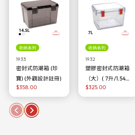
收納系列
收納系列
1933
1932
密封式防潮箱 (珍
塑膠密封式防潮箱
寶) (外觀設計註冊)
（大）( 7升/1.54加
$358.00
$325.00
侖)