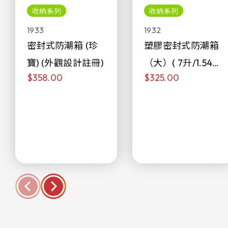
收納系列
收納系列
1933
1932
密封式防潮箱 (珍
塑膠密封式防潮箱
寶) (外觀設計註冊)
（大）( 7升/1.54加
$358.00
$325.00
侖)