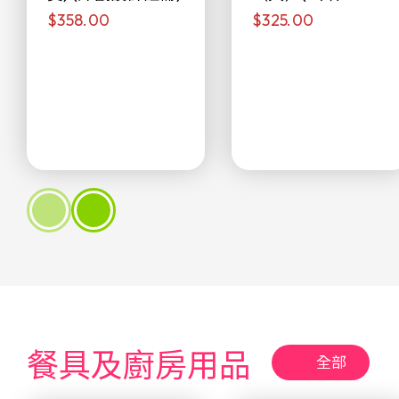
$358.00
$325.00
侖)
餐具及廚房用品
全部