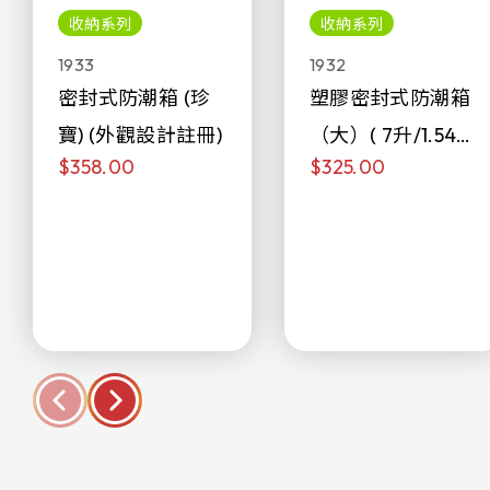
收納系列
收納系列
1933
1932
密封式防潮箱 (珍
塑膠密封式防潮箱
寶) (外觀設計註冊)
（大）( 7升/1.54加
$358.00
$325.00
侖)