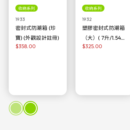
收納系列
收納系列
1933
1932
密封式防潮箱 (珍
塑膠密封式防潮箱
寶) (外觀設計註冊)
（大）( 7升/1.54加
$358.00
$325.00
侖)