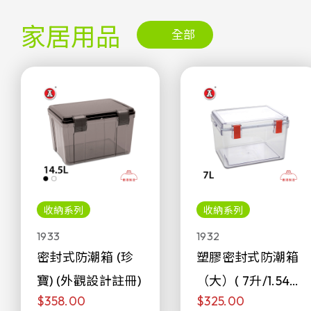
家居用品
全部
收納系列
收納系列
1933
1932
密封式防潮箱 (珍
塑膠密封式防潮箱
寶) (外觀設計註冊)
（大）( 7升/1.54加
$358.00
$325.00
侖)