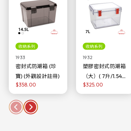
收納系列
收納系列
1933
1932
密封式防潮箱 (珍
塑膠密封式防潮箱
寶) (外觀設計註冊)
（大）( 7升/1.54加
$358.00
$325.00
侖)