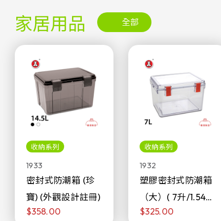
家居用品
全部
收納系列
收納系列
1933
1932
密封式防潮箱 (珍
塑膠密封式防潮箱
寶) (外觀設計註冊)
（大）( 7升/1.54加
$358.00
$325.00
侖)