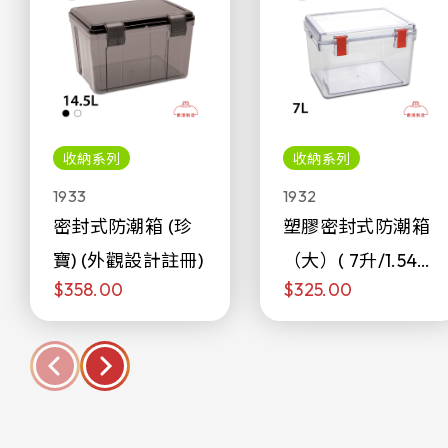
收納系列
收納系列
1933
1932
密封式防潮箱 (珍
塑膠密封式防潮箱
寶) (外觀設計註冊)
（大）( 7升/1.54加
$358.00
$325.00
侖)