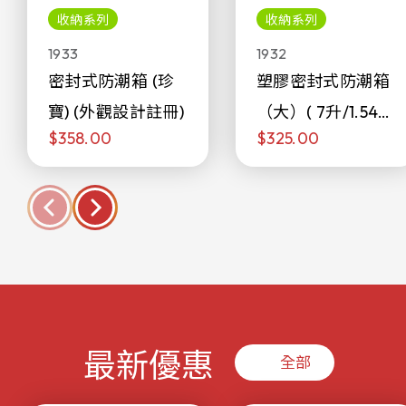
收納系列
收納系列
1933
1932
密封式防潮箱 (珍
塑膠密封式防潮箱
寶) (外觀設計註冊)
（大）( 7升/1.54加
$358.00
$325.00
侖)
最新優惠
全部