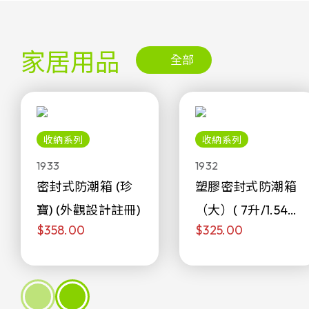
家居用品
全部
收納系列
收納系列
1933
1932
密封式防潮箱 (珍
塑膠密封式防潮箱
寶) (外觀設計註冊)
（大）( 7升/1.54加
$358.00
$325.00
侖)