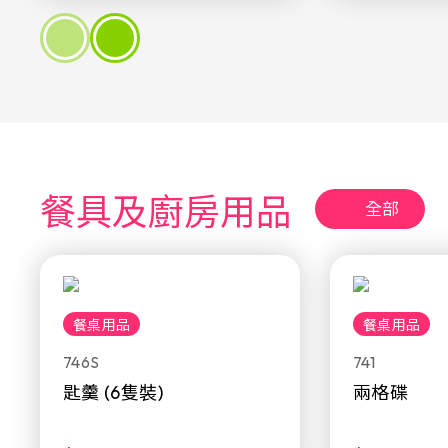
餐具及廚房用品
全部
餐桌用品
餐桌用品
746S
741
匙羹 (6隻裝)
兩格碟