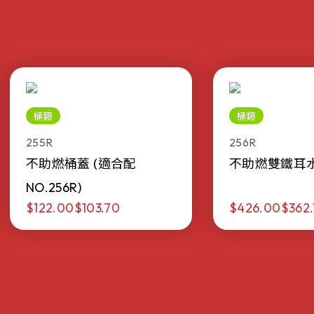
桶類
桶類
255R
256R
不助燃桶蓋 (適合配
不助燃雙鐵耳水桶 
NO.256R)
$122.00
$103.70
$426.00
$362.