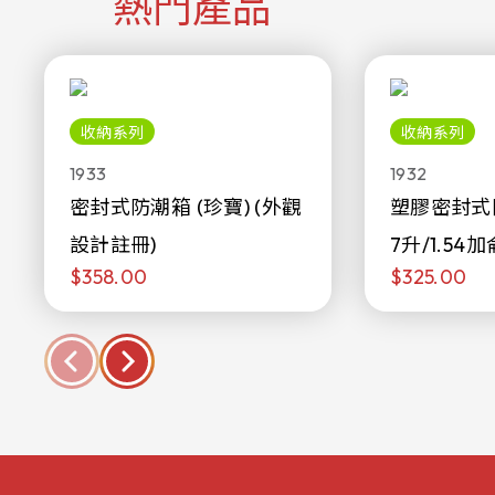
熱門產品
收納系列
收納系列
1933
1932
密封式防潮箱 (珍寶) (外觀
塑膠密封式
設計註冊)
7升/1.54加
$358.00
$325.00