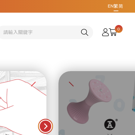
EN
繁
简
0