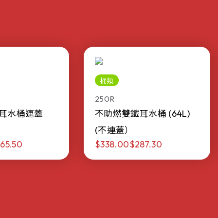
桶類
250R
耳水桶連蓋
不助燃雙鐵耳水桶 (64L)
(不連蓋）
65.50
$338.00
$287.30