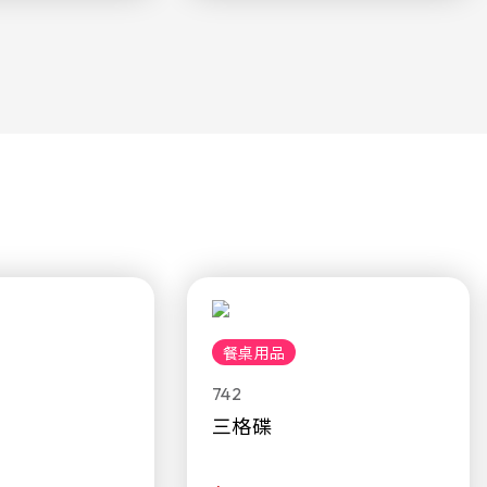
餐桌用品
742
三格碟