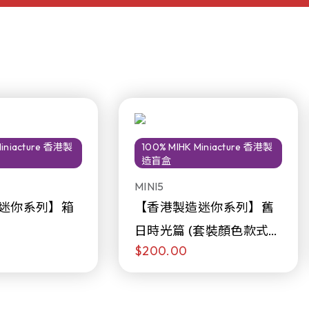
Miniacture 香港製
100% MIHK Miniacture 香港製
造盲盒
MINI5
迷你系列】箱
【香港製造迷你系列】舊
日時光篇 (套裝顏色款式隨
$200.00
機販售)