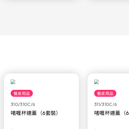
餐桌用品
餐桌用品
310/310C/6
311/310C/6
啫喱杯連蓋（6套裝）
啫喱杯連蓋（