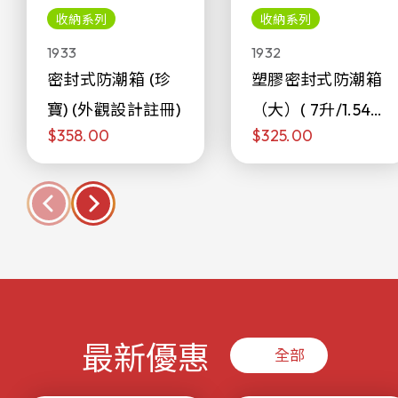
收納系列
收納系列
1933
1932
密封式防潮箱 (珍
塑膠密封式防潮箱
寶) (外觀設計註冊)
（大）( 7升/1.54加
$358.00
$325.00
侖)
最新優惠
全部