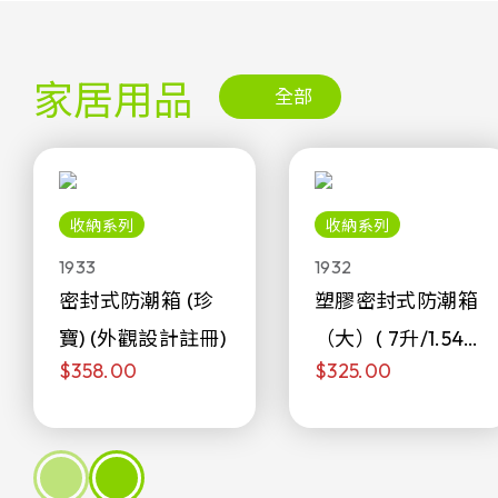
家居用品
全部
收納系列
收納系列
1933
1932
密封式防潮箱 (珍
塑膠密封式防潮箱
寶) (外觀設計註冊)
（大）( 7升/1.54加
$358.00
$325.00
侖)