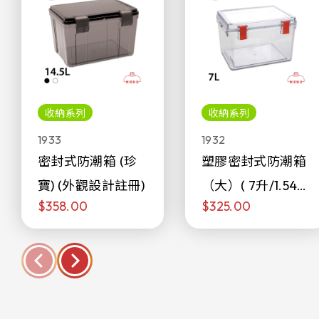
收納系列
收納系列
1933
1932
密封式防潮箱 (珍
塑膠密封式防潮箱
寶) (外觀設計註冊)
（大）( 7升/1.54加
$358.00
$325.00
侖)