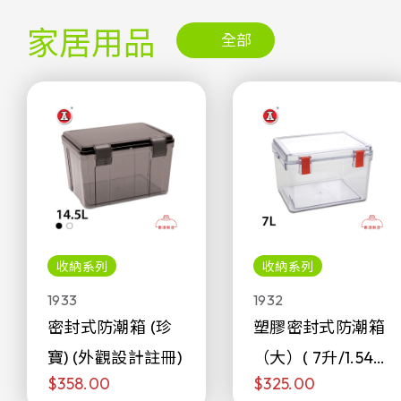
家居用品
全部
收納系列
收納系列
1933
1932
密封式防潮箱 (珍
塑膠密封式防潮箱
寶) (外觀設計註冊)
（大）( 7升/1.54加
$358.00
$325.00
侖)