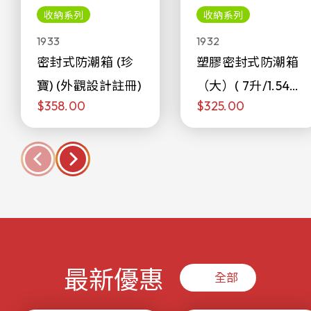
收納系列
收納系列
1933
1932
密封式防潮箱 (珍
塑膠密封式防潮箱
寶) (外觀設計註冊)
（大）( 7升/1.54加
$358.00
$325.00
侖)
最新優惠
全部