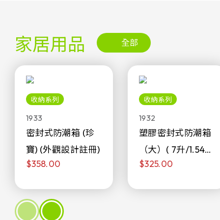
家居用品
全部
收納系列
收納系列
1933
1932
密封式防潮箱 (珍
塑膠密封式防潮箱
寶) (外觀設計註冊)
（大）( 7升/1.54加
$358.00
$325.00
侖)