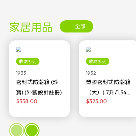
家居用品
全部
收納系列
收納系列
1933
1932
密封式防潮箱 (珍
塑膠密封式防潮箱
寶) (外觀設計註冊)
（大）( 7升/1.54加
$358.00
$325.00
侖)