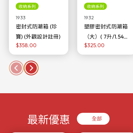
收納系列
收納系列
1933
1932
密封式防潮箱 (珍
塑膠密封式防潮箱
寶) (外觀設計註冊)
（大）( 7升/1.54加
$358.00
$325.00
侖)
最新優惠
全部