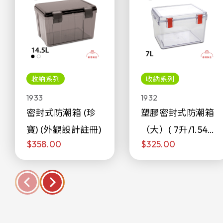
收納系列
收納系列
1933
1932
密封式防潮箱 (珍
塑膠密封式防潮箱
寶) (外觀設計註冊)
（大）( 7升/1.54加
$358.00
$325.00
侖)