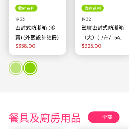
收納系列
收納系列
1933
1932
密封式防潮箱 (珍
塑膠密封式防潮箱
寶) (外觀設計註冊)
（大）( 7升/1.54加
$358.00
$325.00
侖)
餐具及廚房用品
全部