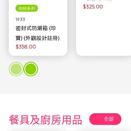
$325.00
侖)
收納系列
1933
密封式防潮箱 (珍
寶) (外觀設計註冊)
$358.00
餐具及廚房用品
全部