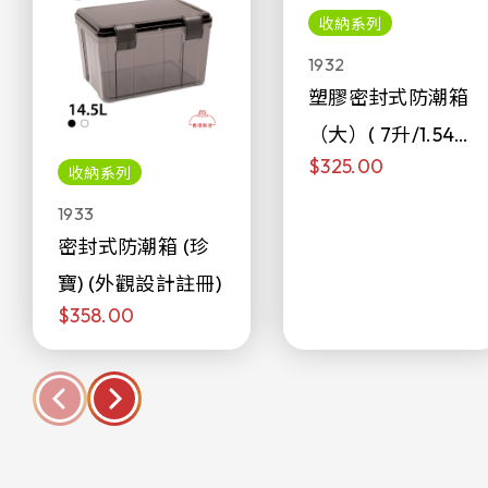
收納系列
1932
塑膠密封式防潮箱
（大）( 7升/1.54加
$325.00
侖)
收納系列
1933
密封式防潮箱 (珍
寶) (外觀設計註冊)
$358.00