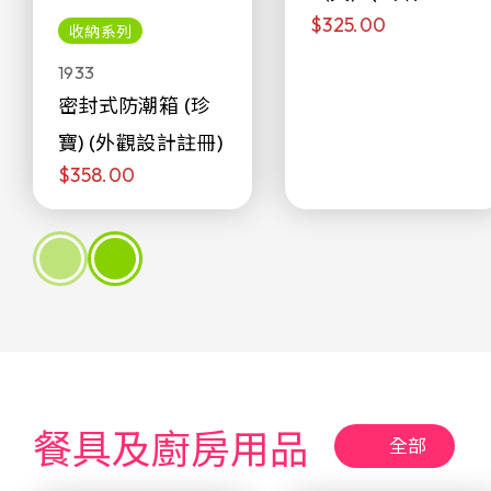
$325.00
侖)
收納系列
1933
密封式防潮箱 (珍
寶) (外觀設計註冊)
$358.00
餐具及廚房用品
全部