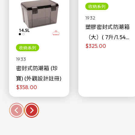
收納系列
1932
塑膠密封式防潮箱
（大）( 7升/1.54加
$325.00
侖)
收納系列
1933
密封式防潮箱 (珍
寶) (外觀設計註冊)
$358.00