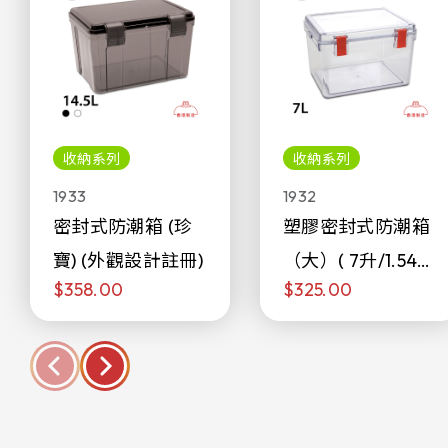
收納系列
收納系列
1933
1932
密封式防潮箱 (珍
塑膠密封式防潮箱
寶) (外觀設計註冊)
（大）( 7升/1.54加
$358.00
$325.00
侖)