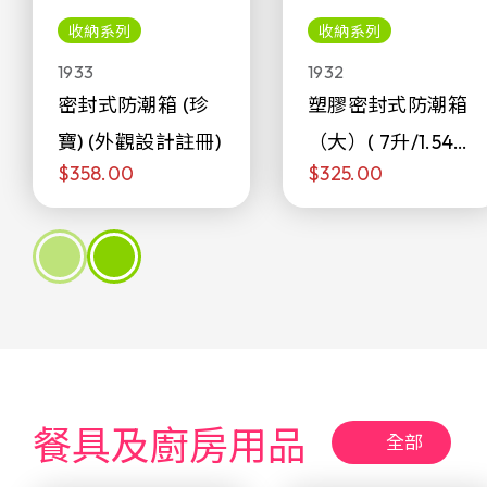
收納系列
收納系列
1933
1932
密封式防潮箱 (珍
塑膠密封式防潮箱
寶) (外觀設計註冊)
（大）( 7升/1.54加
$358.00
$325.00
侖)
餐具及廚房用品
全部