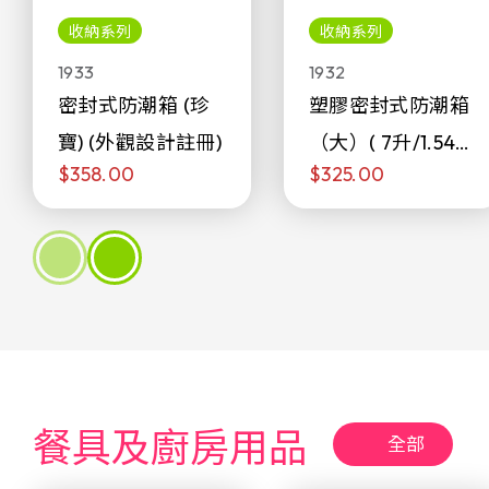
收納系列
收納系列
1933
1932
密封式防潮箱 (珍
塑膠密封式防潮箱
寶) (外觀設計註冊)
（大）( 7升/1.54加
$358.00
$325.00
侖)
餐具及廚房用品
全部