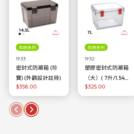
收納系列
收納系列
1933
1932
密封式防潮箱 (珍
塑膠密封式防潮箱
寶) (外觀設計註冊)
（大）( 7升/1.54加
$358.00
$325.00
侖)