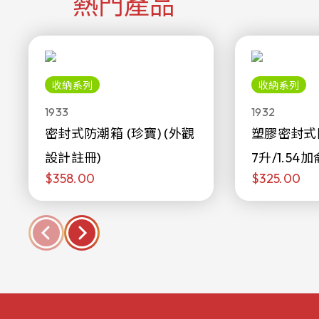
熱門產品
收納系列
收納系列
1933
1932
密封式防潮箱 (珍寶) (外觀
塑膠密封式
設計註冊)
7升/1.54加
$358.00
$325.00