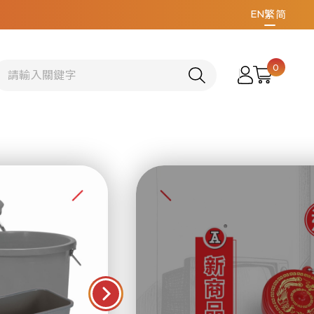
EN
繁
简
0