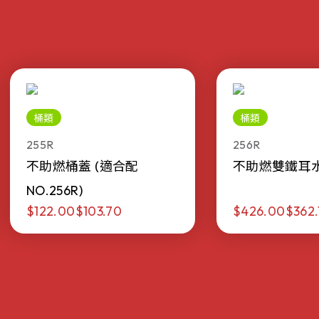
桶類
桶類
255R
256R
不助燃桶蓋 (適合配
不助燃雙鐵耳水桶 
NO.256R)
$122.00
$103.70
$426.00
$362.