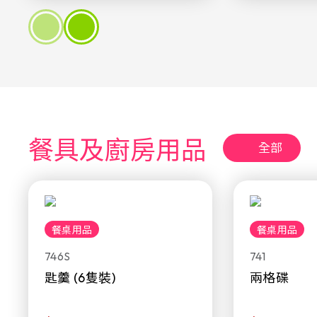
餐具及廚房用品
全部
餐桌用品
餐桌用品
746S
741
匙羹 (6隻裝)
兩格碟