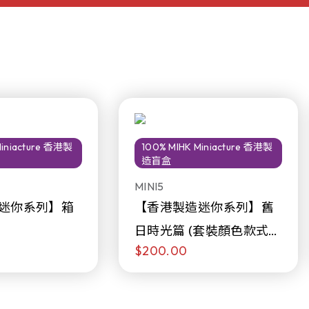
Miniacture 香港製
100% MIHK Miniacture 香港製
造盲盒
MINI5
迷你系列】箱
【香港製造迷你系列】舊
日時光篇 (套裝顏色款式隨
$200.00
機販售)