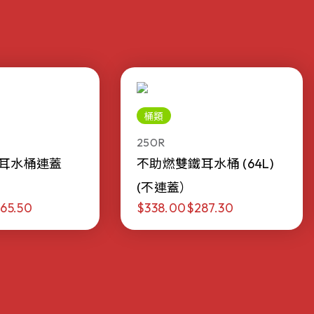
桶類
250R
耳水桶連蓋
不助燃雙鐵耳水桶 (64L)
(不連蓋）
65.50
$338.00
$287.30