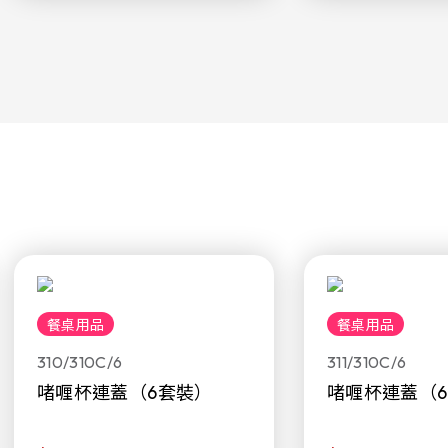
餐桌用品
餐桌用品
310/310C/6
311/310C/6
啫喱杯連蓋（6套裝）
啫喱杯連蓋（