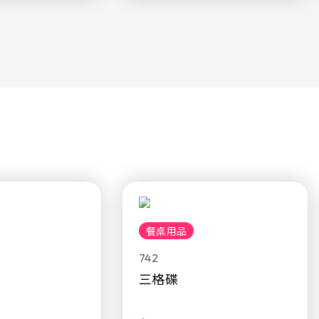
餐桌用品
742
三格碟