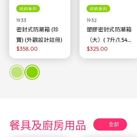
收納系列
收納系列
1933
1932
密封式防潮箱 (珍
塑膠密封式防潮箱
寶) (外觀設計註冊)
（大）( 7升/1.54加
$358.00
$325.00
侖)
餐具及廚房用品
全部