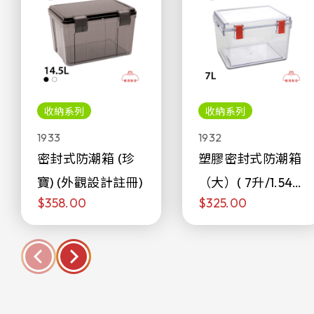
收納系列
收納系列
1933
1932
密封式防潮箱 (珍
塑膠密封式防潮箱
寶) (外觀設計註冊)
（大）( 7升/1.54加
$358.00
$325.00
侖)