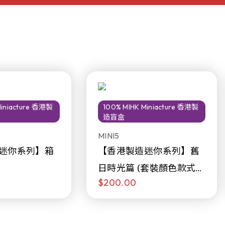
Miniacture 香港製
100% MIHK Miniacture 香港製
造盲盒
MINI5
迷你系列】箱
【香港製造迷你系列】舊
日時光篇 (套裝顏色款式隨
$200.00
機販售)