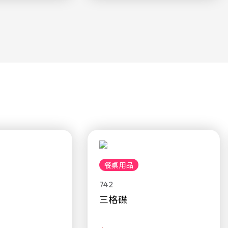
餐桌用品
742
三格碟