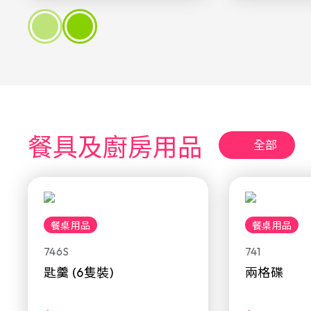
餐具及廚房用品
全部
餐桌用品
餐桌用品
746S
741
匙羹 (6隻裝)
兩格碟