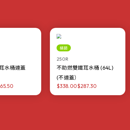
桶類
250R
耳水桶連蓋
不助燃雙鐵耳水桶 (64L)
(不連蓋）
65.50
$338.00
$287.30