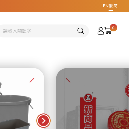
EN
繁
简
0