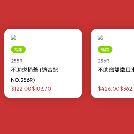
桶類
桶類
255R
256R
不助燃桶蓋 (適合配
不助燃雙鐵耳水桶 
NO.256R)
$122.00
$103.70
$426.00
$362.