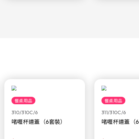
餐桌用品
餐桌用品
310/310C/6
311/310C/6
啫喱杯連蓋（6套裝）
啫喱杯連蓋（