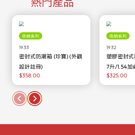
熱門產品
收納系列
收納系列
1933
1932
密封式防潮箱 (珍寶) (外觀
塑膠密封式
設計註冊)
7升/1.54加
$358.00
$325.00