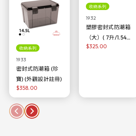
收納系列
1932
塑膠密封式防潮箱
（大）( 7升/1.54加
$325.00
侖)
收納系列
1933
密封式防潮箱 (珍
寶) (外觀設計註冊)
$358.00