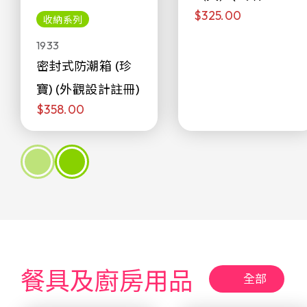
$325.00
侖)
收納系列
1933
密封式防潮箱 (珍
寶) (外觀設計註冊)
$358.00
餐具及廚房用品
全部