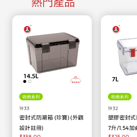
熱門產品
收納系列
收納系列
1933
1932
密封式防潮箱 (珍寶) (外觀
塑膠密封式
設計註冊)
7升/1.54加
$358.00
$325.00