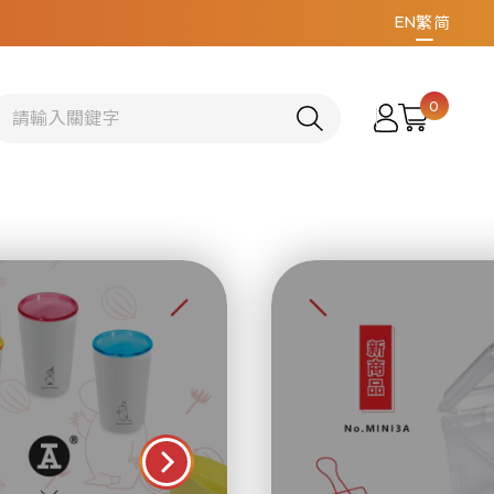
EN
繁
简
0