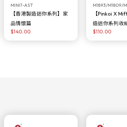
MINI7-AST
M1893/M1809/M
【香港製造迷你系列】家
【Pinkoi X M
品情懷篇
造迷你系列收
$140.00
$110.00
日限定發售)