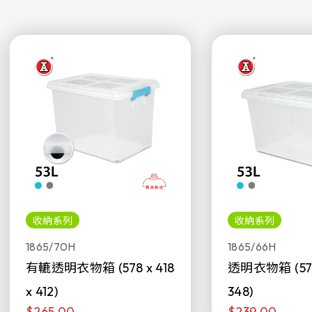
收納系列
收納系列
1865/70H
1865/66H
有轆透明衣物箱 (578 x 418
透明衣物箱 (578 
x 412)
348)
$265.00
$239.00