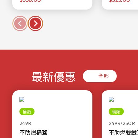
最新優惠
全部
桶類
桶類
249R
249R/250R
不助燃桶蓋
不助燃雙鐵