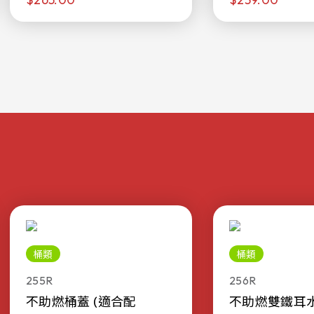
桶類
桶類
255R
256R
不助燃桶蓋 (適合配
不助燃雙鐵耳水桶 