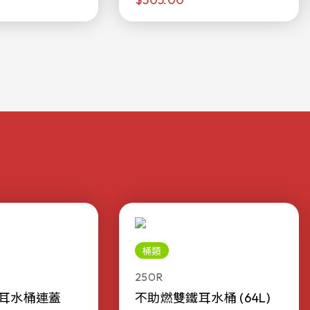
桶類
250R
耳水桶連蓋
不助燃雙鐵耳水桶 (64L)