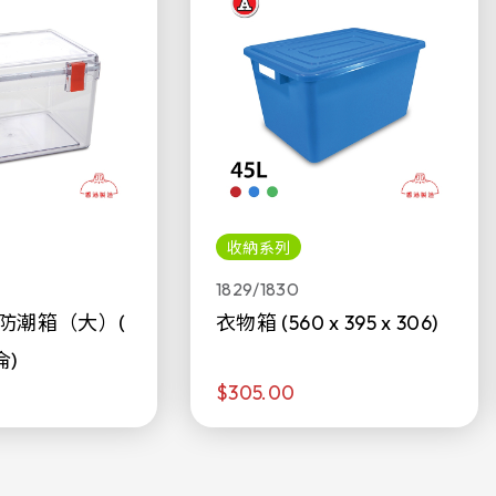
收納系列
1829/1830
防潮箱（大）(
衣物箱 (560 x 395 x 306)
侖)
$305.00