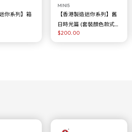
MINI5
迷你系列】箱
【香港製造迷你系列】舊
日時光篇 (套裝顏色款式隨
$200.00
機販售)