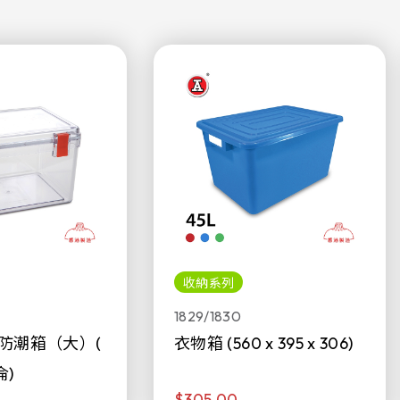
收納系列
1829/1830
防潮箱（大）(
衣物箱 (560 x 395 x 306)
侖)
$305.00