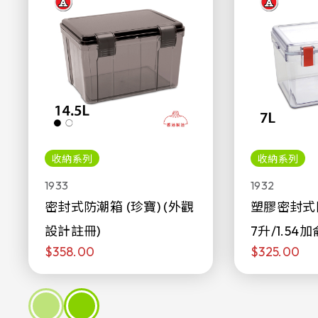
收納系列
收納系列
1933
1932
密封式防潮箱 (珍寶) (外觀
塑膠密封式
設計註冊)
7升/1.54加
$358.00
$325.00