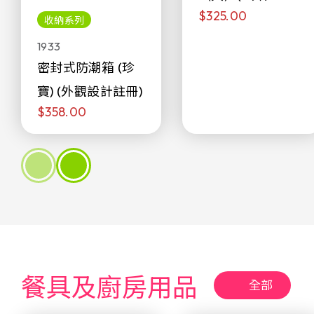
$325.00
侖)
收納系列
1933
密封式防潮箱 (珍
寶) (外觀設計註冊)
$358.00
餐具及廚房用品
全部