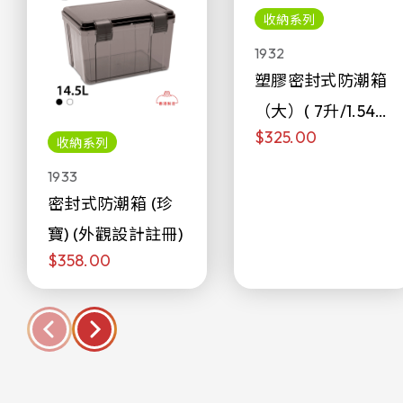
收納系列
1932
塑膠密封式防潮箱
（大）( 7升/1.54加
$325.00
侖)
收納系列
1933
密封式防潮箱 (珍
寶) (外觀設計註冊)
$358.00