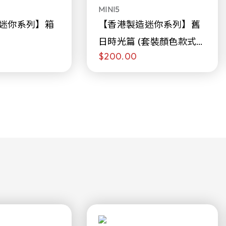
MINI5
迷你系列】箱
【香港製造迷你系列】舊
日時光篇 (套裝顏色款式隨
$200.00
機販售)