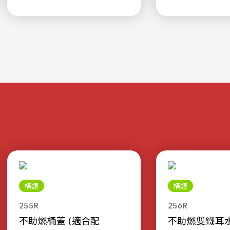
桶類
桶類
255R
256R
不助燃桶蓋 (適合配
不助燃雙鐵耳水桶 