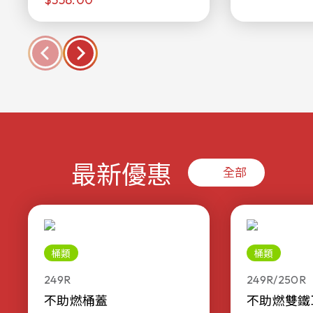
最新優惠
全部
桶類
桶類
249R
249R/250R
不助燃桶蓋
不助燃雙鐵