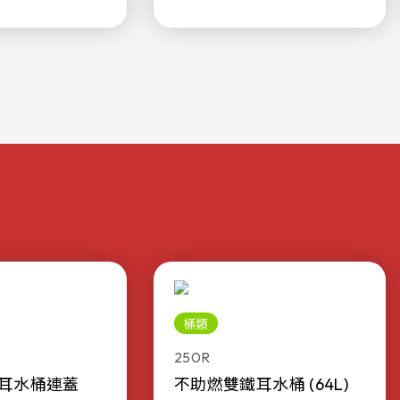
桶類
250R
耳水桶連蓋
不助燃雙鐵耳水桶 (64L)