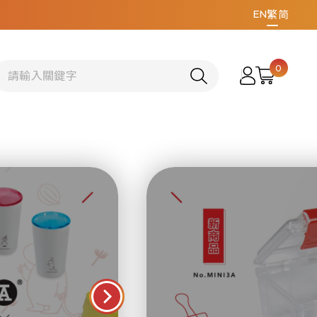
EN
繁
简
0