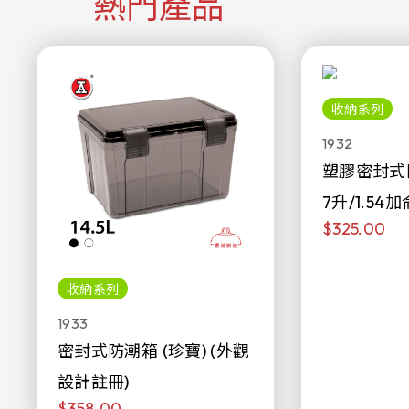
熱門產品
收納系列
1932
塑膠密封式
7升/1.54加
$325.00
收納系列
1933
密封式防潮箱 (珍寶) (外觀
設計註冊)
$358.00