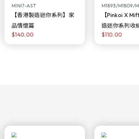
MINI7-AST
M1893/M1809/M
【香港製造迷你系列】家
【Pinkoi X M
品情懷篇
造迷你系列收
$140.00
$110.00
日限定發售)