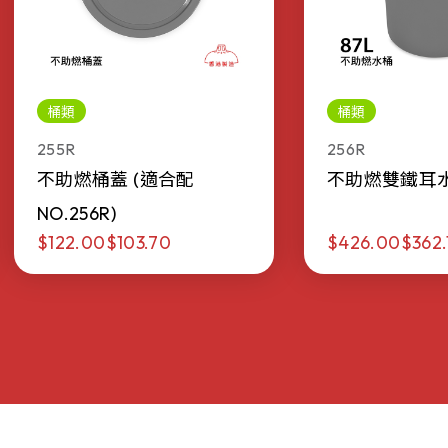
桶類
桶類
255R
256R
不助燃桶蓋 (適合配
不助燃雙鐵耳水桶 
NO.256R)
$122.00
$103.70
$426.00
$362.