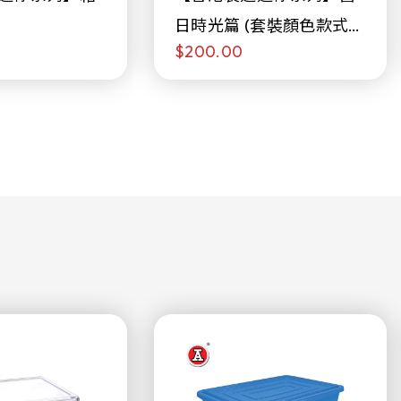
日時光篇 (套裝顏色款式隨
$200.00
機販售)