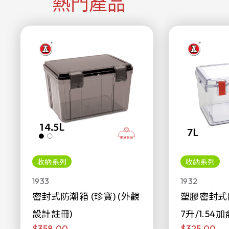
熱門產品
收納系列
收納系列
1933
1932
密封式防潮箱 (珍寶) (外觀
塑膠密封式
設計註冊)
7升/1.54加
$358.00
$325.00