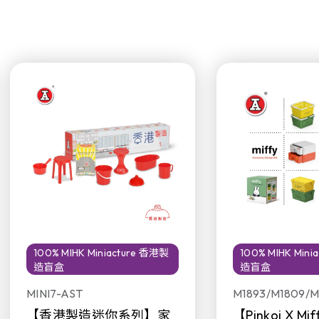
100% MIHK Miniacture 香港製
100% MIHK Min
造盲盒
造盲盒
MINI7-AST
M1893/M1809/M
【香港製造迷你系列】家
【Pinkoi X M