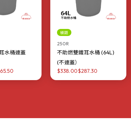
桶類
250R
耳水桶連蓋
不助燃雙鐵耳水桶 (64L)
(不連蓋）
65.50
$338.00
$287.30