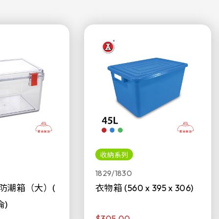
收納系列
1829/1830
防潮箱（大）(
衣物箱 (560 x 395 x 306)
侖)
$305.00