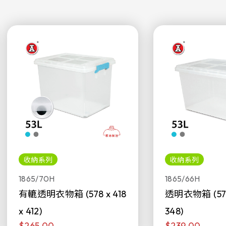
收納系列
收納系列
1865/70H
1865/66H
有轆透明衣物箱 (578 x 418
透明衣物箱 (578 
x 412)
348)
$265.00
$239.00