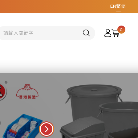
EN
繁
简
0