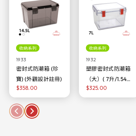
收納系列
收納系列
1933
1932
密封式防潮箱 (珍
塑膠密封式防潮箱
寶) (外觀設計註冊)
（大）( 7升/1.54加
$358.00
$325.00
侖)