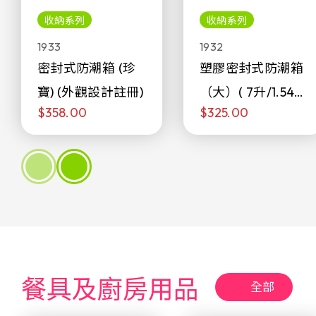
收納系列
收納系列
1933
1932
密封式防潮箱 (珍
塑膠密封式防潮箱
寶) (外觀設計註冊)
（大）( 7升/1.54加
$358.00
$325.00
侖)
餐具及廚房用品
全部