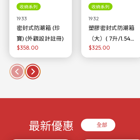
收納系列
收納系列
1933
1932
密封式防潮箱 (珍
塑膠密封式防潮箱
寶) (外觀設計註冊)
（大）( 7升/1.54加
$358.00
$325.00
侖)
最新優惠
全部