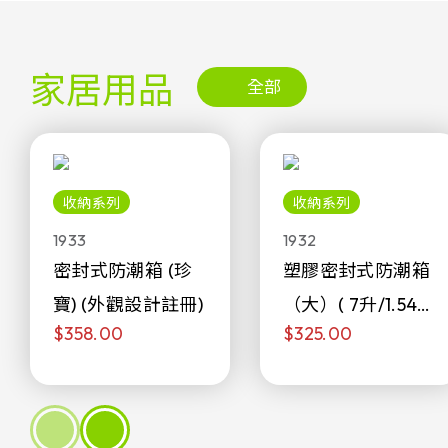
家居用品
全部
收納系列
收納系列
1933
1932
密封式防潮箱 (珍
塑膠密封式防潮箱
寶) (外觀設計註冊)
（大）( 7升/1.54加
$358.00
$325.00
侖)