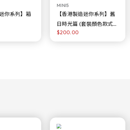
MINI5
迷你系列】箱
【香港製造迷你系列】舊
日時光篇 (套裝顏色款式隨
$200.00
機販售)