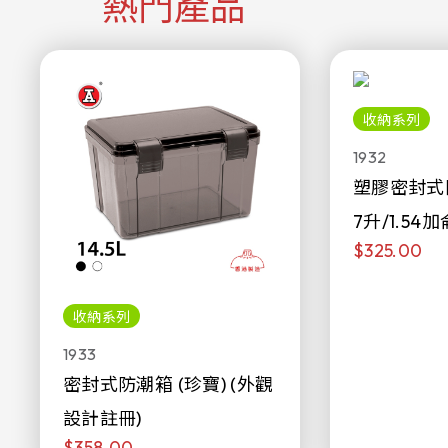
熱門產品
收納系列
1932
塑膠密封式
7升/1.54加
$325.00
收納系列
1933
密封式防潮箱 (珍寶) (外觀
設計註冊)
$358.00