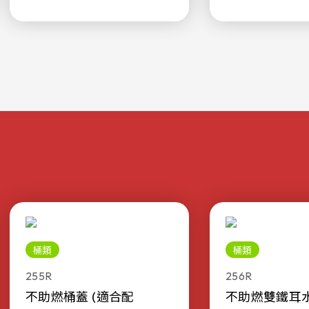
桶類
桶類
255R
256R
不助燃桶蓋 (適合配
不助燃雙鐵耳水桶 