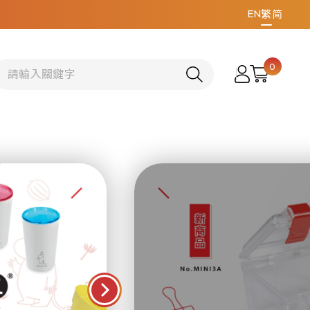
EN
繁
简
0