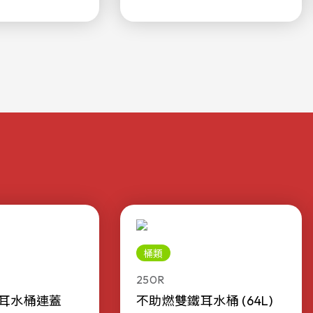
桶類
250R
耳水桶連蓋
不助燃雙鐵耳水桶 (64L)