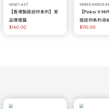
MINI7-AST
M1893/M1809/M
【香港製造迷你系列】家
【Pinkoi X M
品情懷篇
造迷你系列收
$140.00
$110.00
日限定發售)