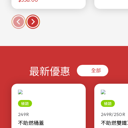
最新優惠
全部
桶類
桶類
249R
249R/250R
不助燃桶蓋
不助燃雙鐵