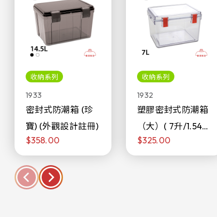
收納系列
收納系列
1933
1932
密封式防潮箱 (珍
塑膠密封式防潮箱
寶) (外觀設計註冊)
（大）( 7升/1.54加
$358.00
$325.00
侖)