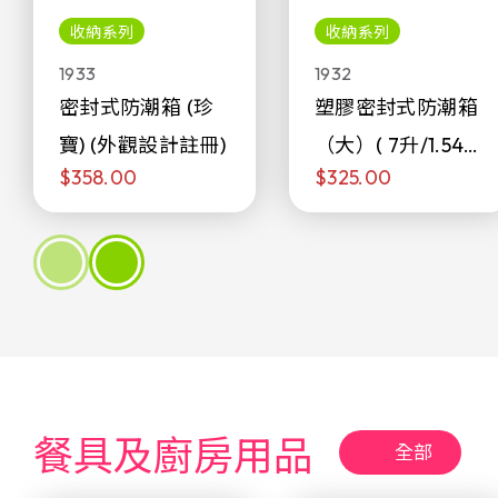
收納系列
收納系列
1933
1932
密封式防潮箱 (珍
塑膠密封式防潮箱
寶) (外觀設計註冊)
（大）( 7升/1.54加
$358.00
$325.00
侖)
餐具及廚房用品
全部